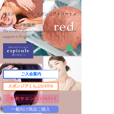
㈱エスピキューレ スポンジアトリートメ
ント
スポンジア卸販売
We are also able to handle inquiries and provide
support in English.
TOP PAGE
ご入会案内
スポンジアくらぶｴﾝﾄﾗﾝｽ
ご契約サロン様ｴﾝﾄﾗﾝｽ
一般向け商品ご購入