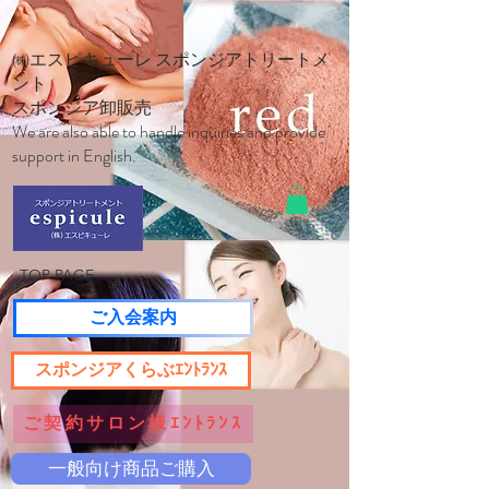
㈱エスピキューレ スポンジアトリートメ
ント
スポンジア卸販売
We are also able to handle inquiries and provide
support in English.
TOP PAGE
ご入会案内
スポンジアくらぶｴﾝﾄﾗﾝｽ
ご契約サロン様ｴﾝﾄﾗﾝｽ
一般向け商品ご購入