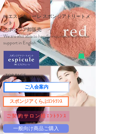
㈱エスピキューレ スポンジアトリートメ
ント
スポンジア卸販売
We are also able to handle inquiries and provide
support in English.
TOP PAGE
ご入会案内
スポンジアくらぶｴﾝﾄﾗﾝｽ
ご契約サロン様ｴﾝﾄﾗﾝｽ
一般向け商品ご購入