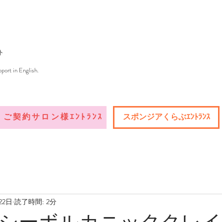
ト
port in English.
ご契約サロン様ｴﾝﾄﾗﾝｽ
スポンジアくらぶｴﾝﾄﾗﾝｽ
22日
読了時間: 2分