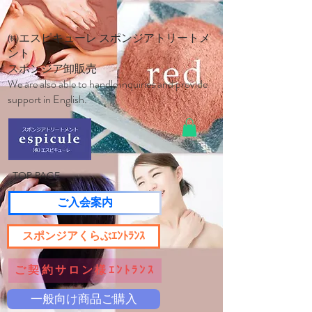
㈱エスピキューレ スポンジアトリートメ
ント
スポンジア卸販売
We are also able to handle inquiries and provide
support in English.
TOP PAGE
ご入会案内
スポンジアくらぶｴﾝﾄﾗﾝｽ
ご契約サロン様ｴﾝﾄﾗﾝｽ
一般向け商品ご購入