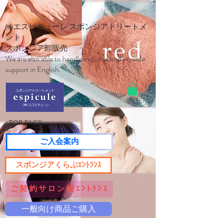
㈱エスピキューレ スポンジアトリートメ
ント
スポンジア卸販売
We are also able to handle inquiries and provide
support in English.
TOP PAGE
ご入会案内
スポンジアくらぶｴﾝﾄﾗﾝｽ
ご契約サロン様ｴﾝﾄﾗﾝｽ
一般向け商品ご購入