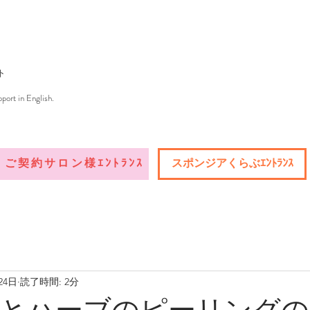
ト
port in English.
ご契約サロン様ｴﾝﾄﾗﾝｽ
スポンジアくらぶｴﾝﾄﾗﾝｽ
24日
読了時間: 2分