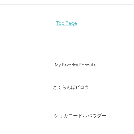
す。
日々
て、
Top Page
い方
ンナ
気軽
ハー
リー
My Favorite Formula
さくらんぼピロウ
​シリカニードルパウダー