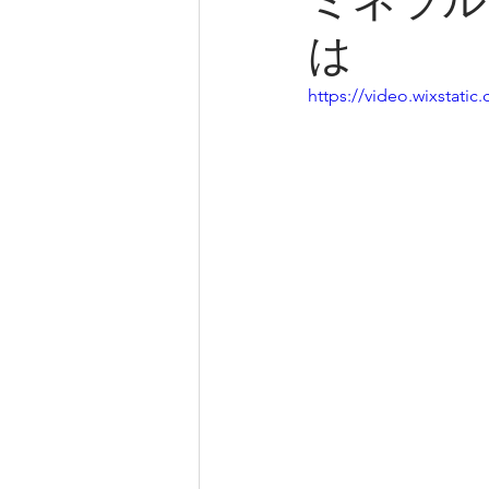
ミネラル
は
https://video.wixstat