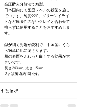
高圧酵素分解法で
精製。
日本国内にて医療レベルの殺菌を施し
ています。純度99%。グリーンイライ
トなど膨張性のないクレイと合わせて
擦らずに使用することをおすすめしま
す。
鍼が細く先端が鋭利で、中国産にくら
べ簡単に肌に刺さります。
肌の表面をふわっと白くする効果が大
きいです。
長さ240um, 太さ 15um
３gは
施術約10回分。