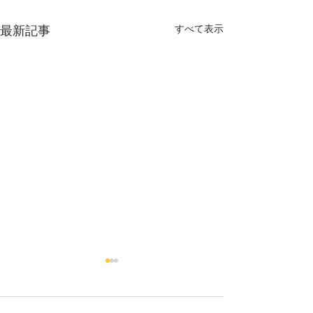
すべて表示
最新記事
Untitled
忙しい毎日の中で