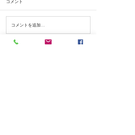
コメント
肌と向き合う時間
espiculeのホー
ムは、サロン発想
リンスレスにした結果
り入れながら、肌
コメントを追加…
に整えるケアを提
す。 週末のスペ
や、日々のうるお
Top Page
み合わせて、なめ
象を目指したい方
です。 商品ライ
いては、DMより
My Favorite Formula
問い合わせください
ブピーリング #ス
リートメント #ホ
さくらんぼピロウ
​シリカニードルパウダー