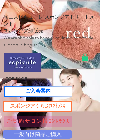
㈱エスピキューレ スポンジアトリートメ
ント
スポンジア卸販売
We are also able to handle inquiries and provide
support in English.
TOP PAGE
ご入会案内
スポンジアくらぶｴﾝﾄﾗﾝｽ
ご契約サロン様ｴﾝﾄﾗﾝｽ
一般向け商品ご購入