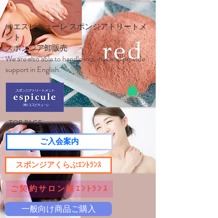
㈱エスピキューレ スポンジアトリートメ
ント
スポンジア卸販売
We are also able to handle inquiries and provide
support in English.
TOP PAGE
ご入会案内
スポンジアくらぶｴﾝﾄﾗﾝｽ
ご契約サロン様ｴﾝﾄﾗﾝｽ
一般向け商品ご購入