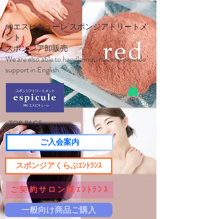
㈱エスピキューレ スポンジアトリートメ
ント
スポンジア卸販売
We are also able to handle inquiries and provide
support in English.
TOP PAGE
ご入会案内
スポンジアくらぶｴﾝﾄﾗﾝｽ
ご契約サロン様ｴﾝﾄﾗﾝｽ
一般向け商品ご購入