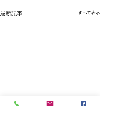
すべて表示
最新記事
Untitled
忙しい毎日の中で