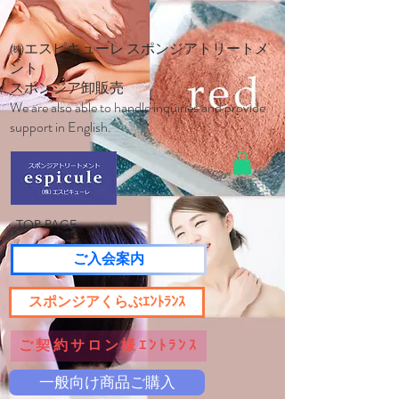
㈱エスピキューレ スポンジアトリートメ
ント
スポンジア卸販売
We are also able to handle inquiries and provide
support in English.
TOP PAGE
ご入会案内
スポンジアくらぶｴﾝﾄﾗﾝｽ
ご契約サロン様ｴﾝﾄﾗﾝｽ
一般向け商品ご購入