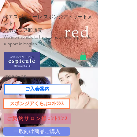
㈱エスピキューレ スポンジアトリートメ
ント
スポンジア卸販売
We are also able to handle inquiries and provide
support in English.
TOP PAGE
ご入会案内
スポンジアくらぶｴﾝﾄﾗﾝｽ
ご契約サロン様ｴﾝﾄﾗﾝｽ
一般向け商品ご購入