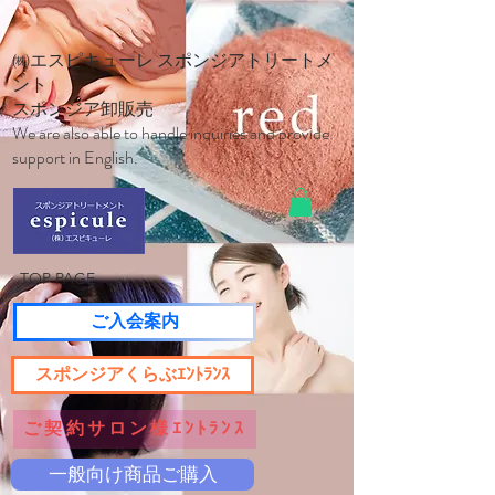
㈱エスピキューレ スポンジアトリートメ
ント
スポンジア卸販売
We are also able to handle inquiries and provide
support in English.
TOP PAGE
ご入会案内
スポンジアくらぶｴﾝﾄﾗﾝｽ
ご契約サロン様ｴﾝﾄﾗﾝｽ
一般向け商品ご購入