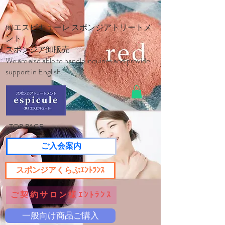
㈱エスピキューレ スポンジアトリートメ
ント
スポンジア卸販売
We are also able to handle inquiries and provide
support in English.
TOP PAGE
ご入会案内
スポンジアくらぶｴﾝﾄﾗﾝｽ
ご契約サロン様ｴﾝﾄﾗﾝｽ
一般向け商品ご購入