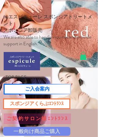
㈱エスピキューレ スポンジアトリートメ
ント
スポンジア卸販売
We are also able to handle inquiries and provide
support in English.
TOP PAGE
ご入会案内
スポンジアくらぶｴﾝﾄﾗﾝｽ
ご契約サロン様ｴﾝﾄﾗﾝｽ
一般向け商品ご購入