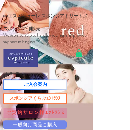
㈱エスピキューレ スポンジアトリートメ
ント
スポンジア卸販売
We are also able to handle inquiries and provide
support in English.
TOP PAGE
ご入会案内
スポンジアくらぶｴﾝﾄﾗﾝｽ
ご契約サロン様ｴﾝﾄﾗﾝｽ
一般向け商品ご購入