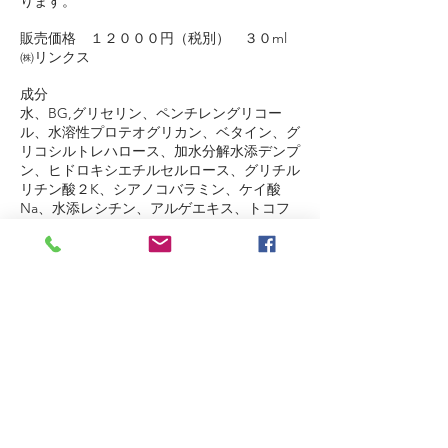
ります。
販売価格 １２０００円（税別） ３０ml
㈱リンクス
成分
水、BG,グリセリン、ペンチレングリコー
ル、水溶性プロテオグリカン、ベタイン、グ
リコシルトレハロース、加水分解水添デンプ
ン、ヒドロキシエチルセルロース、グリチル
リチン酸２K、シアノコバラミン、ケイ酸
Na、水添レシチン、アルゲエキス、トコフ
ェロール、クダモノトケイソウ果実エキス、
ラウロイルグルタミン酸、スフィンゴ糖脂
質、セラミドNP、カルボマー、水酸化K、フ
ェノキシエタノール
Top Page
My Favorite Formula