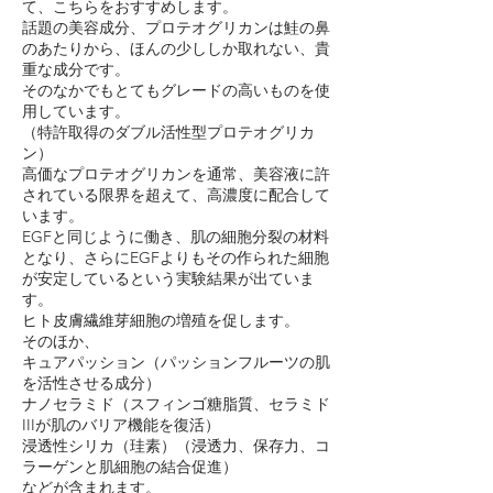
て、こちらをおすすめします。
話題の美容成分、プロテオグリカンは鮭の鼻
のあたりから、ほんの少ししか取れない、貴
重な成分です。
そのなかでもとてもグレードの高いものを使
用しています。
（特許取得のダブル活性型プロテオグリカ
ン）
高価なプロテオグリカンを通常、美容液に許
されている限界を超えて、高濃度に配合して
います。
EGFと同じように働き、肌の細胞分裂の材料
となり、さらにEGFよりもその作られた細胞
が安定しているという実験結果が出ていま
す。
ヒト皮膚繊維芽細胞の増殖を促します。
そのほか、
キュアパッション（パッションフルーツの肌
を活性させる成分）
ナノセラミド（スフィンゴ糖脂質、セラミド
IIIが肌のバリア機能を復活）
浸透性シリカ（珪素）（浸透力、保存力、コ
ラーゲンと肌細胞の結合促進）
などが含まれます。