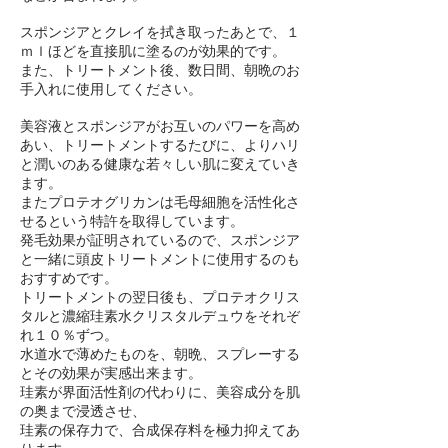
スポンジアとクレイを拭き取ったあとで、１
ｍｌほどを直接肌に塗るのが効果的です。
​また、トリートメント後、数日間、朝晩のお
手入れに使用してください。
美容液とスポンジアがお互いのパワーを高め
あい、トリートメントするたびに、よりハリ
と潤いのある健康な若々しい肌に変えていき
ます。
またプロテオグリカンは毛母細胞を活性化さ
せるという特許を取得しています。
発毛効果が証明されているので、スポンジア
と一緒に頭皮トリートメントに使用するのも
おすすめです。
トリートメントの翌日後も、プロテオクリス
タルと濃縮珪素水クリスタルデュウをそれぞ
れ１０％ずつ。
水道水で薄めたものを、朝晩、スプレーする
とその効果が実感出来ます。
珪素が界面活性剤の代わりに、美容成分を肌
の奥まで浸透させ、
珪素の保存力で、合成保存料を極力抑えてあ