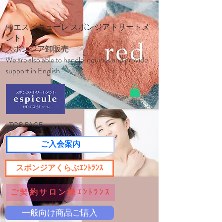
㈱エスピキューレ スポンジアトリートメ
ント
スポンジア卸販売
We are also able to handle inquiries and provide
support in English.
TOP PAGE
ご入会案内
スポンジアくらぶｴﾝﾄﾗﾝｽ
ご契約サロン様ｴﾝﾄﾗﾝｽ
一般向け商品ご購入