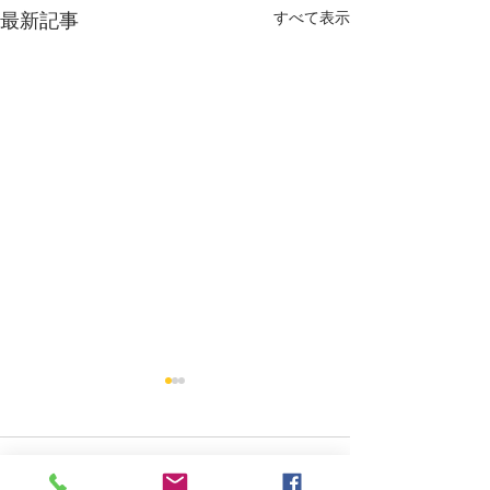
すべて表示
最新記事
Untitled
忙しい毎日の中で
コメント
肌と向き合う時間