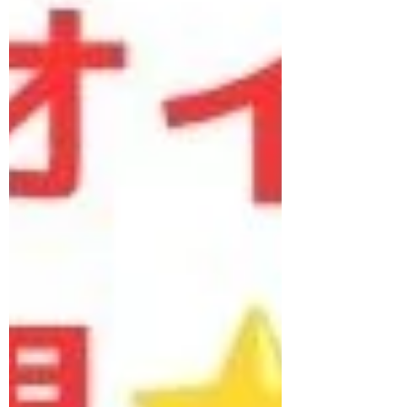
ックスハーブパウダーを、画面上で試作
するように設計いただけます。 調合の知
識が無い方でも、その配合がどんな性格
のパウダーになり、配合の相性の良し悪
しなども即、わかるようになっていま
す。 まずはぜひ、シミュレーターをお試
しください！ https://www.espicule.com
─────────── ■ ご契約サロン様へ ロ
グイン後、仕入れ用ショッピングページ
に専用リンクが置いてあります。 パスワ
ードをご用意しておりますので、ぜひ理
想の配合を探して、アプリを触ってみて
ください。