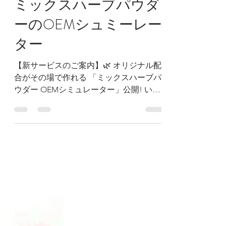
7月24日
読了時間: 1分
ミックスハーブパウダ
ーのOEMシュミーレー
ター
【新サービスのご案内】🌿 オリジナル配
合がその場で作れる 「ミックスハーブパ
ウダー OEMシミュレーター」公開! いつ
もエスピキューレをご利用いただき あり
がとうございます。 このたび、ハーブ、
クレイ、スポンジア、有効成分、全５６
種類から ✅ 好きなハーブを自由に選べる
✅ 配合比率も自由に設定 ✅ 1袋の内容
量・発注個数も自由 にシミュレーション
できる、エステサロン様・化粧品販売会
社様向けのOEM専用ページが完成しまし
た。 貴サロン・貴社だけのオリジナルミ