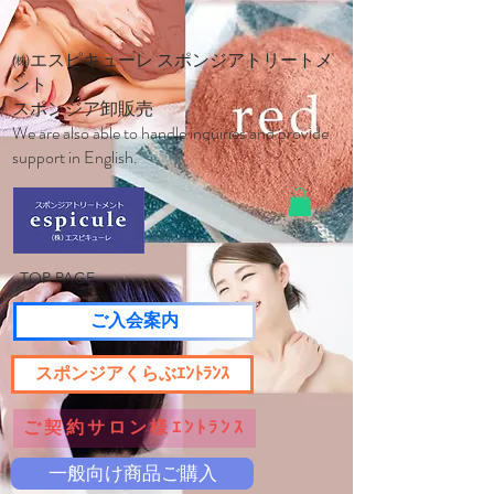
㈱エスピキューレ スポンジアトリートメ
ント
スポンジア卸販売
We are also able to handle inquiries and provide
support in English.
TOP PAGE
ご入会案内
スポンジアくらぶｴﾝﾄﾗﾝｽ
ご契約サロン様ｴﾝﾄﾗﾝｽ
一般向け商品ご購入